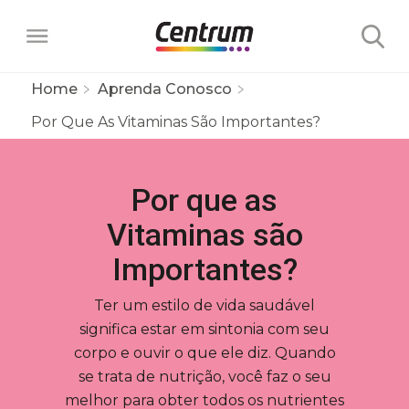
Home
Aprenda Conosco
Por Que As Vitaminas São Importantes?
Produtos
Multivitamínicos
Por que as
Aprenda Conosco
Vitaminas são
Centrum Adulto
Focados em Benefícios
Vitaminas & Minerais
Sobre Nós
Importantes?
Centrum Homem
Centrum Energia Corpo & Mente
Comparar Produtos
Nossos Benefícios
A Ciência Por trás de Centrum
Ter um estilo de vida saudável
Centrum Mulher
Descubra seu Centrum
Centrum Imunidade & Proteção
significa estar em sintonia com seu
Por que as Vitaminas são
Centrum Select Homem
corpo e ouvir o que ele diz. Quando
se trata de nutrição, você faz o seu
Centrum Select Mulher
Importantes?
melhor para obter todos os nutrientes