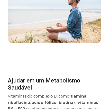
Ajudar em um Metabolismo
Saudável
Vitaminas do complexo B, como
tiamina
,
riboflavina
,
ácido fólico, biotina
e
vitaminas
B6
e
B12
colaboram com outras enzimas no seu