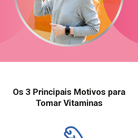
com Mais de 50 Anos
Mais Precisa Agora
Como a Vitamina E Pode Beneficiar
Estratégias Para Apoiar A Saúde Do
Minha Saúde?
Cérebro
Como Manter Seus Ossos Saudáveis E
Fortes
Proteção Da Pele: 4 Vitaminas e
Minerais Para Uma Pele Saudável
Os 3 Principais Motivos para
Tomar Vitaminas